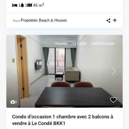
2
1
1
45 m
Propriétés Beach & Houses
Revente
Le Conde
Pleine Propriété
Previous
Next
8
Condo d’occasion 1 chambre avec 2 balcons à
vendre à Le Condé BKK1