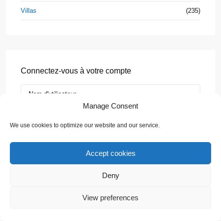
Villas
(235)
Connectez-vous à votre compte
Manage Consent
We use cookies to optimize our website and our service.
Se Connecter
Accept cookies
Inscrivez-vous ici !
Mot de passe oublié ?
Deny
💬 Need help?
Propriétés
View preferences
Beach &
Houses
Recent Posts