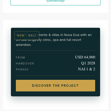
WhatsApp
NUSA DUA · SOUTH BALI
NAI Nusa Dua
Wellness & medical resort residences
Branded apartments & villas in Nusa Dua with an
NEW · BALI
on-site longevity clinic, spa and full resort
amenities.
USD 64,900
FROM
Q1 2028
HANDOVER
NAI 1 & 2
PHASES
DISCOVER THE PROJECT