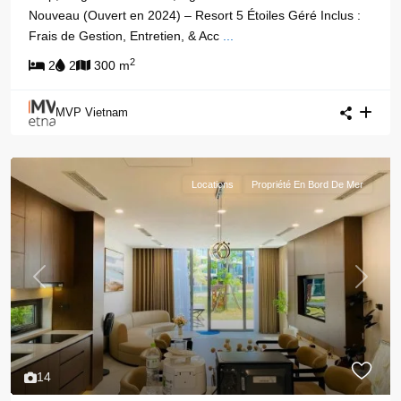
Nouveau (Ouvert en 2024) – Resort 5 Étoiles Géré Inclus :
Frais de Gestion, Entretien, & Acc
...
2
2
2
300 m
MVP Vietnam
Locations
Propriété En Bord De Mer
Previous
Next
14