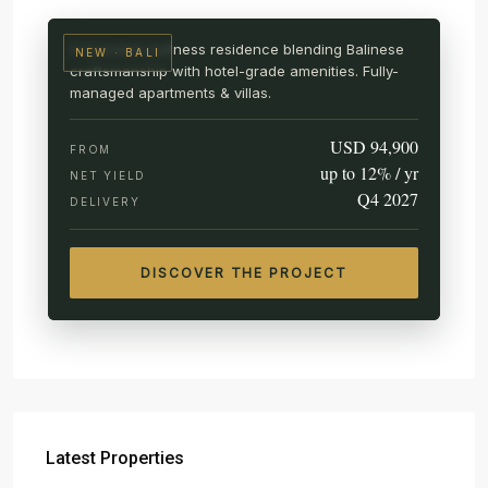
A branded wellness residence blending Balinese
NEW · BALI
craftsmanship with hotel-grade amenities. Fully-
managed apartments & villas.
USD 94,900
FROM
up to 12% / yr
NET YIELD
Q4 2027
DELIVERY
DISCOVER THE PROJECT
Latest Properties