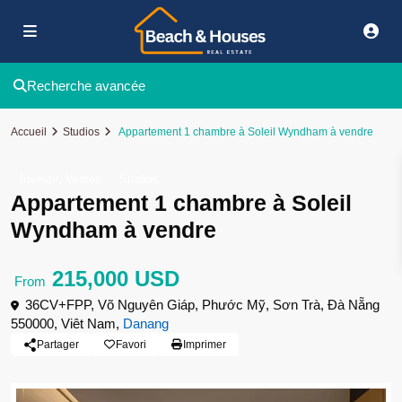
Recherche avancée
Accueil
Studios
Appartement 1 chambre à Soleil Wyndham à vendre
,
Investir
Ventes
Studios
Appartement 1 chambre à Soleil
Wyndham à vendre
215,000 USD
From
36CV+FPP, Võ Nguyên Giáp, Phước Mỹ, Sơn Trà, Đà Nẵng
550000, Viêt Nam,
Danang
Partager
Favori
Imprimer