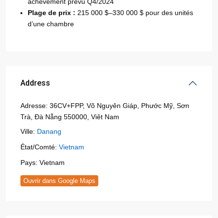
achèvement prévu Q4/2024
Plage de prix :
215 000 $–330 000 $ pour des unités
d’une chambre
Address
Adresse:
36CV+FPP, Võ Nguyên Giáp, Phước Mỹ, Sơn
Trà, Đà Nẵng 550000, Viêt Nam
Ville:
Danang
État/Comté:
Vietnam
Pays:
Vietnam
Ouvrir dans Google Maps