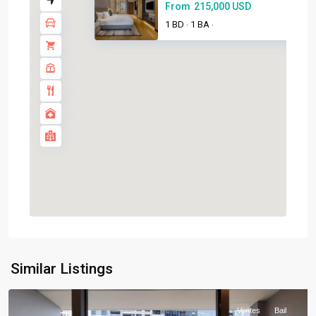
From
215,000 USD
1 BD
1 BA
·
·
Similar Listings
Ventes
Bail