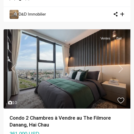
D&D Immobilier
Ventes
Bail
Previous
Next
10
Condo 2 Chambres à Vendre au The Filmore
Danang, Hai Chau
361,000 USD