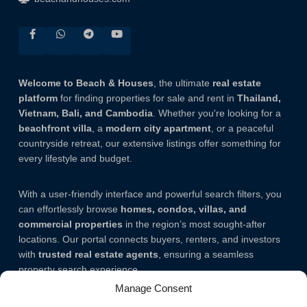
Welcome to Beach & Houses
, the ultimate
real estate
platform
for finding properties for sale and rent in
Thailand,
Vietnam, Bali, and Cambodia
. Whether you're looking for a
beachfront villa
, a
modern city apartment
, or a peaceful
countryside retreat, our extensive listings offer something for
every lifestyle and budget.
With a user-friendly interface and powerful search filters, you
can effortlessly browse
homes, condos, villas, and
commercial properties
in the region’s most sought-after
locations. Our portal connects buyers, renters, and investors
with
trusted real estate agents
, ensuring a seamless
property search experience.
Manage Consent
Note.
The listing addresses mentioned on our website are not