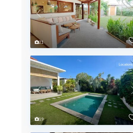
Previous
21
Locations
Previous
19