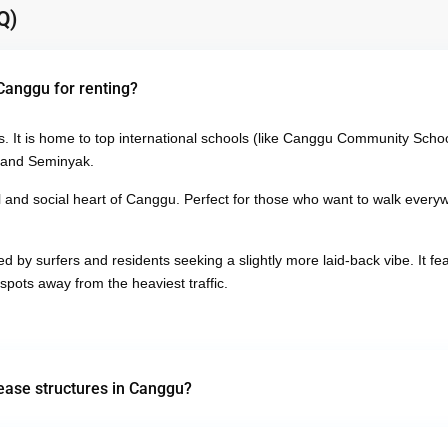
Q)
Canggu for renting?
s. It is home to top international schools (like Canggu Community Schoo
s and Seminyak.
and social heart of Canggu. Perfect for those who want to walk everyw
d by surfers and residents seeking a slightly more laid-back vibe. It fe
pots away from the heaviest traffic.
ease structures in Canggu?