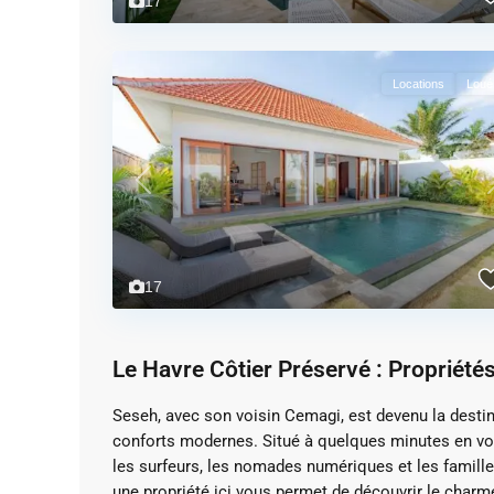
17
Locations
Loué
Previous
17
Le Havre Côtier Préservé : Propriété
Seseh, avec son voisin Cemagi, est devenu la destin
conforts modernes.
Situé à quelques minutes en voi
les surfeurs, les nomades numériques et les familles
une propriété ici vous permet de découvrir le charm