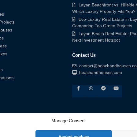
Layan Beachfront vs. Hillside V
Which Luxury Property Fits You?
es
Eco-Luxury Real Estate in La
rojects
Comparing Top Green Projects
houses
Layan Beach Real Estate: Phu
os
Next Investment Hotspot
ness
exes
Contact Us
contact@beachandhouses.c
es
beachandhouses.com
houses
Manage Consent
Accept cookies