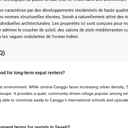
e caractérise par des développements résidentiels de haute qualité 
 des normes structurelles élevées, Seseh a naturellement attiré des
ividuelles architecturales.
Les propriétés ici sont conçues pour max
r admirer le coucher de soleil, des salons de style méditerranéen 
 les vagues ondulantes de l’océan Indien.
Q)
od for long-term expat renters?
fic environment.
While central Canggu faces increasing urban density, S
ndscape.
It provides a quiet, community-driven refuge popular among wri
ing able to commute easily to Canggu’s international schools and upscale
yment terms for rentals in Seseh?