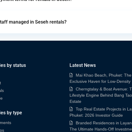
d staff managed in Seseh rentals?
ies by status
Latest News
Mai Khao Beach, Phuket: The 
Exclusive Haven for Low-Density
t
Cherngtalay & Boat Avenue: 
ls
Lifestyle Engine Behind Bang Tao
le
Estate
Top Real Estate Projects in L
ies by type
Phuket: 2026 Investor Guide
tments
Branded Residences in Layan
The Ultimate Hands-Off Investme
os