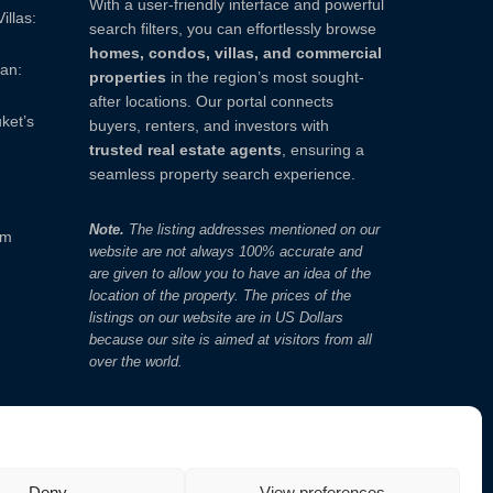
With a user-friendly interface and powerful
illas:
search filters, you can effortlessly browse
homes, condos, villas, and commercial
yan:
properties
in the region’s most sought-
after locations. Our portal connects
ket’s
buyers, renters, and investors with
trusted real estate agents
, ensuring a
seamless property search experience.
Note.
The listing addresses mentioned on our
om
website are not always 100% accurate and
are given to allow you to have an idea of ​​the
location of the property. The prices of the
listings on our website are in US Dollars
because our site is aimed at visitors from all
over the world.
Deny
View preferences