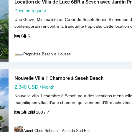
Location de Villa de Luxe 6BR à Seseh avec Jardin Pr
Price on request
Une Œuvre Minimaliste au Cœur de Seseh Serein Bienvenue dan
contemporain rencontre la tranquillité tropicale. Cette location 
Next
6
6
Propriétés Beach & Houses
Nouvelle Villa 1 Chambre à Seseh Beach
2,340 USD
/ Month
Nouvelle villa 1 chambre à Seseh pour des locations mensuell
magnifiques villas d'une chambre qui viennent d'être achevée
Next
2
1
2
100 m
Agent Chris Roberts – Asie du Sud-Est