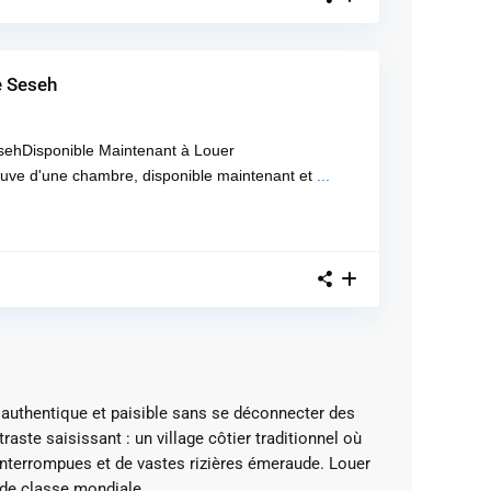
e Seseh
sehDisponible Maintenant à Louer
neuve d'une chambre, disponible maintenant et
...
s authentique et paisible sans se déconnecter des
ste saisissant : un village côtier traditionnel où
ninterrompues et de vastes rizières émeraude.
Louer
 de classe mondiale.