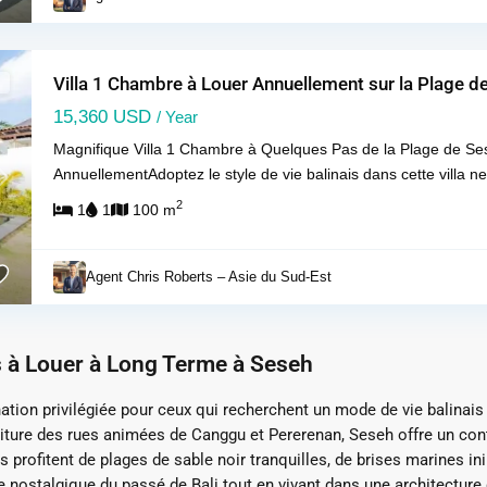
Villa 1 Chambre à Louer Annuellement sur la Plage d
15,360 USD
/ Year
Magnifique Villa 1 Chambre à Quelques Pas de la Plage de Se
AnnuellementAdoptez le style de vie balinais dans cette villa 
Next
2
1
1
100 m
Agent Chris Roberts – Asie du Sud-Est
s à Louer à Long Terme à Seseh
ation privilégiée pour ceux qui recherchent un mode de vie balinai
ture des rues animées de Canggu et Pererenan, Seseh offre un contra
 profitent de plages de sable noir tranquilles, de brises marines i
e nostalgique du passé de Bali tout en vivant dans une architecture