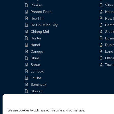
Phuket
Villas
Phnom Penh
Hous
Hua Hin
New P
Ho Chi Minh City
Pent
Chiang Mai
Studi
Hoi An
Busi
Hanoi
Dupl
Canggu
Land
Ubud
Offic
Sanur
Town
Lombok
Lovina
Seminyak
Uluwatu
Nusa Dua
We use cookies to optimize our website and our service.