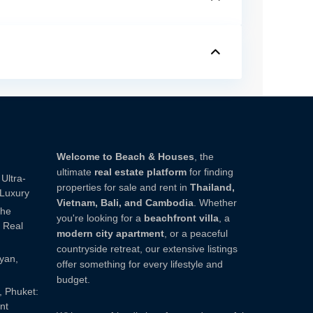
Welcome to Beach & Houses
, the
ultimate
real estate platform
for finding
Ultra-
properties for sale and rent in
Thailand,
 Luxury
Vietnam, Bali, and Cambodia
. Whether
The
you're looking for a
beachfront villa
, a
 Real
modern city apartment
, or a peaceful
countryside retreat, our extensive listings
ayan,
offer something for every lifestyle and
budget.
, Phuket:
nt