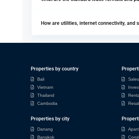
How are utilities, internet connectivity, an
Properties by country
Propert
Bali
Sales
Vietnam
Inves
Thailand
Renta
Cambodia
Resa
Properties by city
Propert
Danang
Apar
Bangkok
Cond