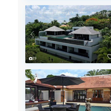
Locations
Propriété En Bord De Mer
Vue Sur La Mer
Previous
19
Locations
Previous