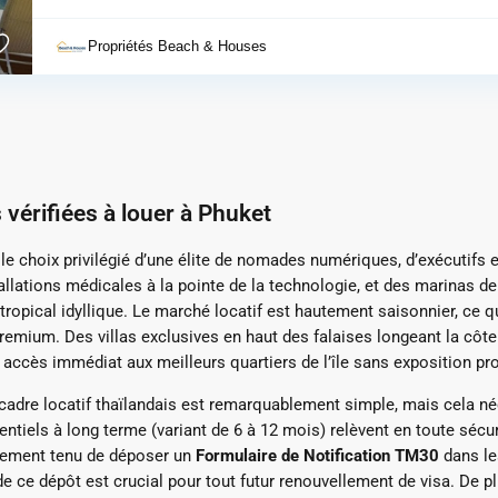
Propriétés Beach & Houses
s vérifiées à louer à Phuket
le choix privilégié d’une élite de nomades numériques, d’exécutifs en
allations médicales à la pointe de la technologie, et des marinas de
opical idyllique. Le marché locatif est hautement saisonnier, ce qu
 premium.
Des villas exclusives en haut des falaises longeant la c
 accès immédiat aux meilleurs quartiers de l’île sans exposition pro
e cadre locatif thaïlandais est remarquablement simple, mais cela né
entiels à long terme (variant de 6 à 12 mois) relèvent en toute sécu
alement tenu de déposer un
Formulaire de Notification TM30
dans les
e ce dépôt est crucial pour tout futur renouvellement de visa.
De pl