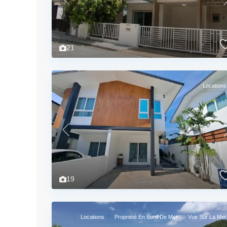
Previous
21
Locations
Previous
19
Locations
Propriété En Bord De Mer
Vue Sur La Mer