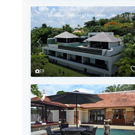
Locations
Propriété En Bord De Mer
Vue Sur La Mer
Previous
19
Locations
Previous