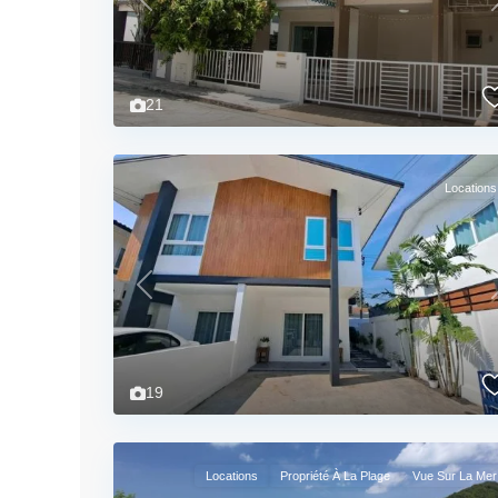
Previous
21
Locations
Previous
19
Locations
Propriété À La Plage
Vue Sur La Mer