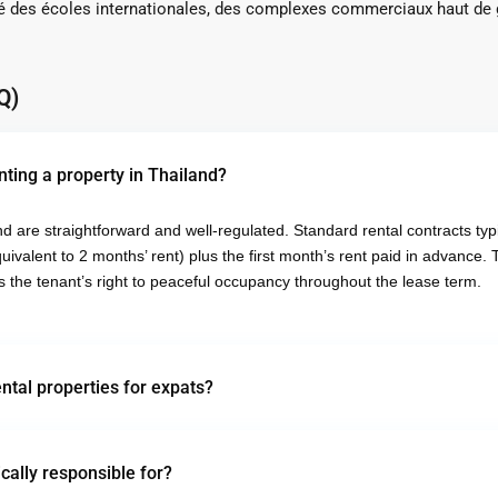
ité des écoles internationales, des complexes commerciaux haut de 
Q)
nting a property in Thailand?
d are straightforward and well-regulated. Standard rental contracts ty
ivalent to 2 months’ rent) plus the first month’s rent paid in advance. T
s the tenant’s right to peaceful occupancy throughout the lease term.
ental properties for expats?
ically responsible for?