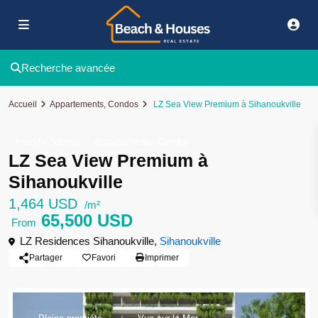
Recherche avancée
Accueil
Appartements
,
Condos
LZ Sea View Premium à Sihanoukville
,
,
Investir
Ventes
Appartements
Condos
LZ Sea View Premium à
Sihanoukville
1,464 USD
/m²
65,500 USD
From
LZ Residences Sihanoukville,
Sihanoukville
Partager
Favori
Imprimer