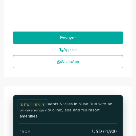
Appeler
WhatsApp
NUSA DUA · SOUTH BALI
NAI Nusa Dua
Wellness & medical resort residences
Branded apartments & villas in Nusa Dua with an
NEW · BALI
on-site longevity clinic, spa and full resort
amenities.
USD 64,900
FROM