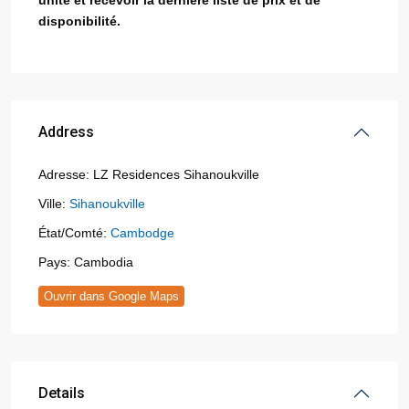
unité et recevoir la dernière liste de prix et de
disponibilité.
Address
Adresse:
LZ Residences Sihanoukville
Ville:
Sihanoukville
État/Comté:
Cambodge
Pays:
Cambodia
Ouvrir dans Google Maps
Details