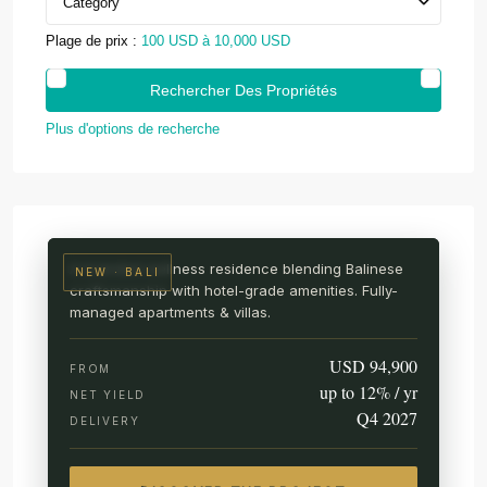
Category
Plage de prix :
100 USD à 10,000 USD
Plus d'options de recherche
UBUD · CENTRAL BALI
AURA Wellness Resort
Live among the rice fields
A branded wellness residence blending Balinese
NEW · BALI
craftsmanship with hotel-grade amenities. Fully-
managed apartments & villas.
USD 94,900
FROM
up to 12% / yr
NET YIELD
Q4 2027
DELIVERY