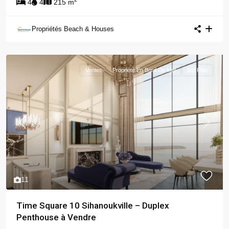
4
4
215 m
Propriétés Beach & Houses
Ventes
Propriété En Bord De Mer
Sur Plan
Previous
Next
11
Time Square 10 Sihanoukville – Duplex
Penthouse à Vendre