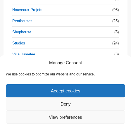
Nouveaux Projets
(96)
Penthouses
(25)
Shophouse
(3)
Studios
(24)
Villa Jumelée
(3)
Manage Consent
Villas
(235)
We use cookies to optimize our website and our service.
Accept cookies
Connectez-vous à votre compte
Deny
💬 Need help?
Propriétés
View preferences
Beach &
Houses