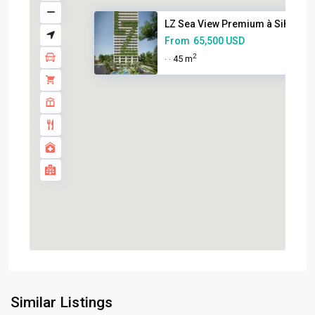
LZ Sea View Premium à Sihanouk
From
65,500 USD
2
45 m
·
·
Similar Listings