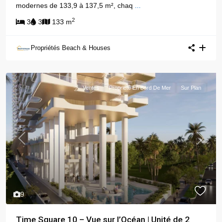
modernes de 133,9 à 137,5 m², chaq
...
2
3
3
133 m
Propriétés Beach & Houses
Ventes
Propriété En Bord De Mer
Sur Plan
Previous
Next
9
Time Square 10 – Vue sur l’Océan | Unité de 2