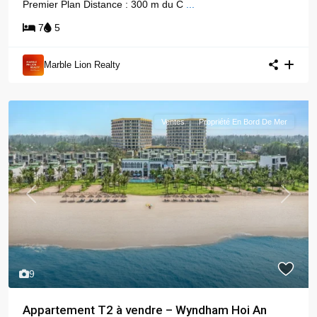
Premier Plan Distance : 300 m du C
...
7
5
Marble Lion Realty
Ventes
Propriété En Bord De Mer
Previous
Next
9
Appartement T2 à vendre – Wyndham Hoi An