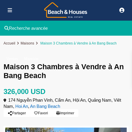
Recherche avancée
Accueil
Maisons
Maison 3 Chambres à Vendre à An Bang Beach
Ventes
Maisons
Maison 3 Chambres à Vendre à An
Bang Beach
326,000 USD
174 Nguyễn Phan Vinh, Cẩm An, Hội An, Quảng Nam, Viêt
Nam,
Hoi An
,
An Bang Beach
Partager
Favori
Imprimer