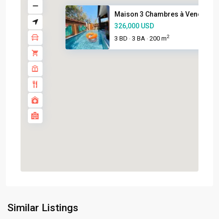
Maison 3 Chambres à Vendre à A
326,000 USD
2
3 BD
3 BA
200 m
·
·
Similar Listings