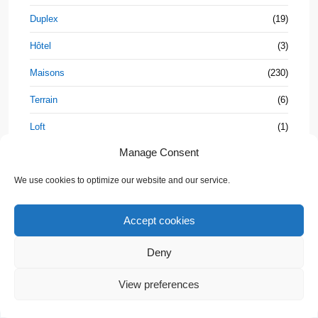
Duplex
(19)
Hôtel
(3)
Maisons
(230)
Terrain
(6)
Loft
(1)
Manage Consent
Maisons de ville
(7)
We use cookies to optimize our website and our service.
Nouveaux Projets
(96)
Penthouses
(25)
Accept cookies
Shophouse
(3)
Deny
Studios
(24)
💬 Need help?
Propriétés
View preferences
Villa Jumelée
(3)
Beach &
Houses
Villas
(235)