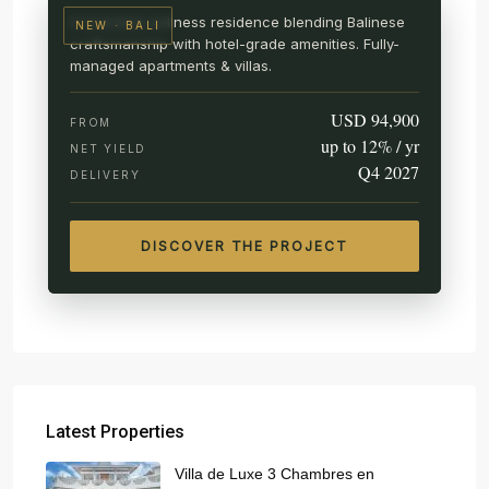
A branded wellness residence blending Balinese
NEW · BALI
craftsmanship with hotel-grade amenities. Fully-
managed apartments & villas.
USD 94,900
FROM
up to 12% / yr
NET YIELD
Q4 2027
DELIVERY
DISCOVER THE PROJECT
Latest Properties
Villa de Luxe 3 Chambres en