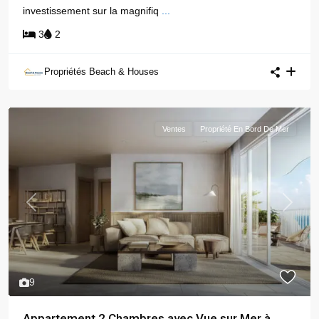
investissement sur la magnifiq
...
3
2
Propriétés Beach & Houses
Ventes
Propriété En Bord De Mer
Previous
Next
9
Appartement 2 Chambres avec Vue sur Mer à