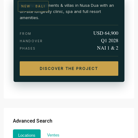
Branded apartments & villas in Nusa Dua with an
NEW · BALI
on-site longevity clinic, spa and full resort
amenities.
USD 64,900
FROM
Q1 2028
HANDOVER
NAI 1 & 2
PHASES
DISCOVER THE PROJECT
Advanced Search
Ventes
Locations