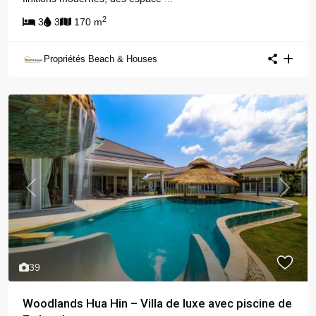
2
3
3
170 m
Propriétés Beach & Houses
Ventes
Previous
Next
39
Woodlands Hua Hin – Villa de luxe avec piscine de