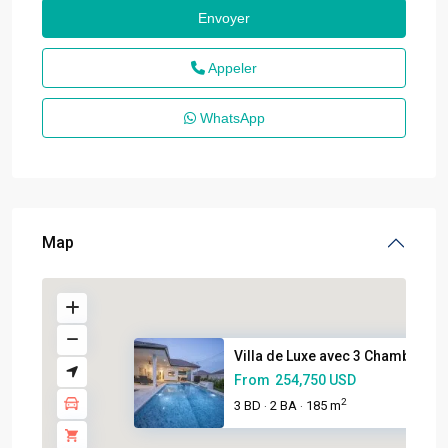
Appeler
WhatsApp
Map
Villa de Luxe avec 3 Chambres ...
From
254,750 USD
2
3 BD
2 BA
185 m
·
·