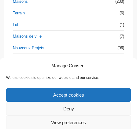
Maisons
(230)
Terrain
(6)
Loft
(1)
Maisons de ville
(7)
Nouveaux Projets
(96)
Penthouses
(25)
Manage Consent
Shophouse
(3)
We use cookies to optimize our website and our service.
Studios
(24)
Villa Jumelée
(3)
Accept cookies
Villas
(235)
Deny
💬 Need help?
Propriétés
View preferences
Beach &
Houses