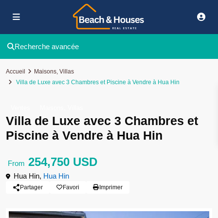
Recherche avancée
Accueil
Maisons
,
Villas
Villa de Luxe avec 3 Chambres et Piscine à Vendre à Hua Hin
,
Ventes
Maisons
Villas
Villa de Luxe avec 3 Chambres et
Piscine à Vendre à Hua Hin
254,750 USD
From
Hua Hin,
Hua Hin
Partager
Favori
Imprimer