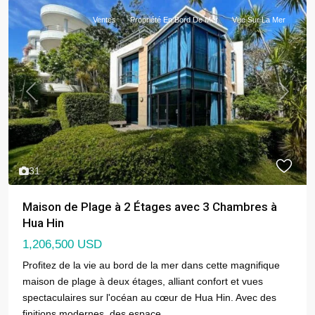
Ventes
Propriété En Bord De Mer
Vue Sur La Mer
Previous
Next
31
Maison de Plage à 2 Étages avec 3 Chambres à
Hua Hin
1,206,500 USD
Profitez de la vie au bord de la mer dans cette magnifique
maison de plage à deux étages, alliant confort et vues
spectaculaires sur l'océan au cœur de Hua Hin. Avec des
finitions modernes, des espace
...