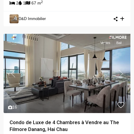
2
2
1
67 m
D&D Immobilier
Ventes
Bail
Previous
Next
16
Condo de Luxe de 4 Chambres à Vendre au The
Filmore Danang, Hai Chau