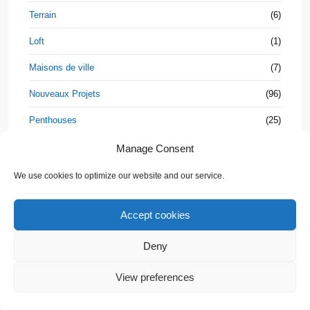
Terrain
(6)
Loft
(1)
Maisons de ville
(7)
Nouveaux Projets
(96)
Penthouses
(25)
Shophouse
(3)
Manage Consent
Studios
(24)
We use cookies to optimize our website and our service.
Villa Jumelée
(3)
Accept cookies
Villas
(235)
Deny
💬 Need help?
Propriétés
View preferences
Beach &
Houses
Connectez-vous à votre compte