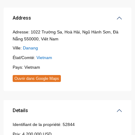
Address
Adresse:
1022 Trường Sa, Hoà Hải, Ngũ Hành Sơn, Đà
Nẵng 550000, Viêt Nam
Ville:
Danang
État/Comté:
Vietnam
Pays:
Vietnam
Ouvrir dans Google Maps
Details
Identifiant de la propriété:
52844
Prix:
4,200,000 USD