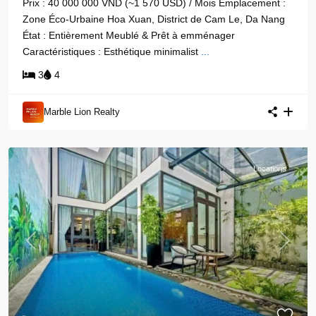
Prix : 40 000 000 VND (~1 570 USD) / Mois Emplacement :
Zone Éco-Urbaine Hoa Xuan, District de Cam Le, Da Nang
État : Entièrement Meublé & Prêt à emménager
Caractéristiques : Esthétique minimalist
...
3
4
Marble Lion Realty
Locations
Previous
Next