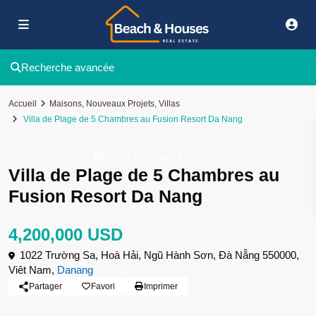
Recherche avancée
Accueil
Maisons
,
Nouveaux Projets
,
Villas
Villa de Plage de 5 Chambres au Fusion Resort Da Nang
,
,
,
Investir
Ventes
Maisons
Nouveaux Projets
Villas
Villa de Plage de 5 Chambres au
Fusion Resort Da Nang
4,200,000 USD
1022 Trường Sa, Hoà Hải, Ngũ Hành Sơn, Đà Nẵng 550000,
Viêt Nam,
Danang
Partager
Favori
Imprimer