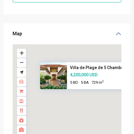
Map
Villa de Plage de 5 Chambres a..
4,200,000 USD
2
5 BD
5 BA
729 m
·
·