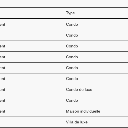
Type
ent
Condo
Condo
ent
Condo
ent
Condo
ent
Condo
ent
Condo
ent
Condo de luxe
ent
Condo
ent
Maison individuelle
Villa de luxe