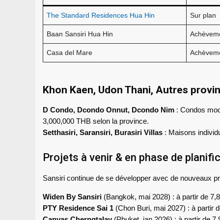
The Standard Residences Hua Hin
Sur plan
Baan Sansiri Hua Hin
Achèvem
Casa del Mare
Achèvem
Khon Kaen, Udon Thani, Autres provi
D Condo, Dcondo Onnut, Dcondo Nim
: Condos mode
3,000,000 THB selon la province.
Setthasiri, Saransiri, Burasiri Villas
: Maisons individu
Projets à venir & en phase de planifi
Sansiri continue de se développer avec de nouveaux proje
Widen By Sansiri
(Bangkok, mai 2028) : à partir de 7
PTY Residence Sai 1
(Chon Buri, mai 2027) : à partir
Canvas Cherngtalay
(Phuket, jan 2026) : à partir de 