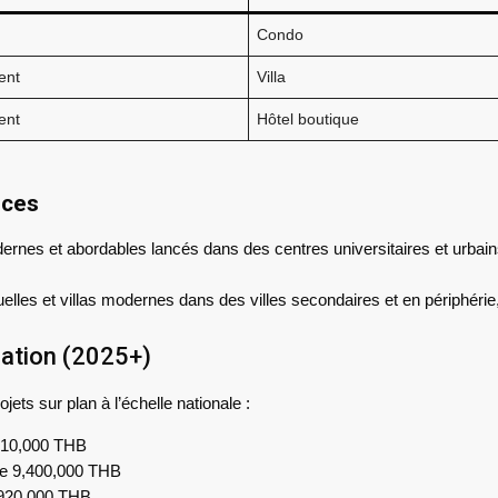
Condo
ent
Villa
ent
Hôtel boutique
nces
rnes et abordables lancés dans des centres universitaires et urba
elles et villas modernes dans des villes secondaires et en périphérie
cation (2025+)
ts sur plan à l’échelle nationale :
,810,000 THB
 de 9,400,000 THB
7,920,000 THB