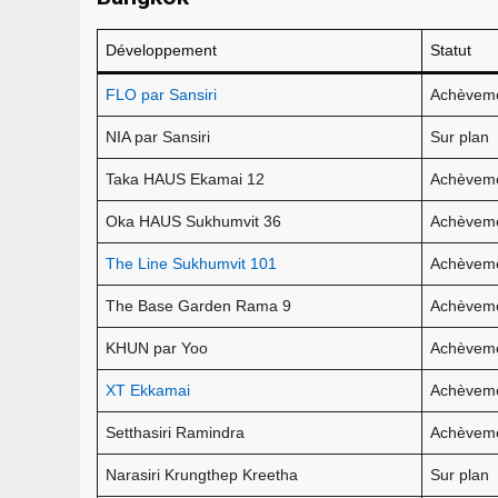
Développement
Statut
FLO par Sansiri
Achèvem
NIA par Sansiri
Sur plan
Taka HAUS Ekamai 12
Achèvem
Oka HAUS Sukhumvit 36
Achèvem
The Line Sukhumvit 101
Achèvem
The Base Garden Rama 9
Achèvem
KHUN par Yoo
Achèvem
XT Ekkamai
Achèvem
Setthasiri Ramindra
Achèvem
Narasiri Krungthep Kreetha
Sur plan