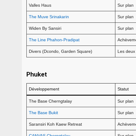
Valles Haus
Sur plan
The Muve Srinakarin
Sur plan
Widen By Sansiri
Sur plan
The Line Phahon-Pradipat
Achèvem
Divers (Dcondo, Garden Square)
Les deux
Phuket
Développement
Statut
The Base Cherngtalay
Sur plan
The Base Bukit
Sur plan
Saransiri Koh Kaew Retreat
Achèvem
CANVAS Cherngtalay
Sur plan