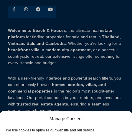
Welcome to Beach & Houses
, the ultimate
real estate
platform
for finding properties for sale and rent in
Thailand,
Vietnam, Bali, and Cambodia
. Whether you're looking for a
beachfront villa
, a
modern city apartment
, or a peaceful
countryside retreat, our extensive listings offer something for
every lifestyle and budget.
With a user-friendly interface and powerful search filters, you
can effortlessly browse
homes, condos, villas, and
commercial properties
in the region’s most sought-after
locations. Our portal connects buyers, renters, and investors
with
trusted real estate agents
, ensuring a seamless
property search experience.
Manage Consent
Note.
The listing addresses mentioned on our website are not
We use cookies to optimize our website and our service.
always 100% accurate and are given to allow you to have an idea of